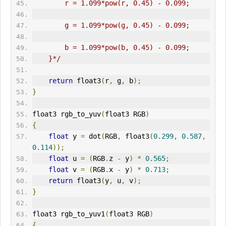
        r = 1.099*pow(r, 0.45) - 0.099;
        g = 1.099*pow(g, 0.45) - 0.099;
        b = 1.099*pow(b, 0.45) - 0.099;
    }*/
return
 float3
(
r
,
 g
,
 b
);
}
float3 rgb_to_yuv
(
float3 RGB
)
{
float
 y 
=
 dot
(
RGB
,
 float3
(
0.299
,
0.587
,
0.114
));
float
 u 
=
(
RGB
.
z 
-
 y
)
*
0.565
;
float
 v 
=
(
RGB
.
x 
-
 y
)
*
0.713
;
return
 float3
(
y
,
 u
,
 v
);
}
float3 rgb_to_yuv1
(
float3 RGB
)
{