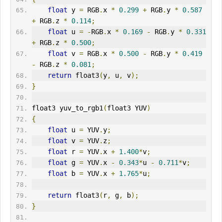
float
 y 
=
 RGB
.
x 
*
0.299
+
 RGB
.
y 
*
0.587
+
 RGB
.
z 
*
0.114
;
float
 u 
=
-
RGB
.
x 
*
0.169
-
 RGB
.
y 
*
0.331
+
 RGB
.
z 
*
0.500
;
float
 v 
=
 RGB
.
x 
*
0.500
-
 RGB
.
y 
*
0.419
-
 RGB
.
z 
*
0.081
;
return
 float3
(
y
,
 u
,
 v
);
}
float3 yuv_to_rgb1
(
float3 YUV
)
{
float
 u 
=
 YUV
.
y
;
float
 v 
=
 YUV
.
z
;
float
 r 
=
 YUV
.
x 
+
1.400
*
v
;
float
 g 
=
 YUV
.
x 
-
0.343
*
u 
-
0.711
*
v
;
float
 b 
=
 YUV
.
x 
+
1.765
*
u
;
return
 float3
(
r
,
 g
,
 b
);
}