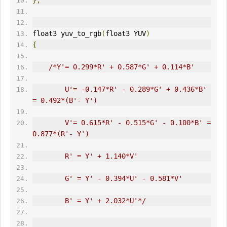
};
float3 yuv_to_rgb
(
float3 
YUV
)
{
/*Y'= 0.299*R' + 0.587*G' + 0.114*B'
        U'= -0.147*R' - 0.289*G' + 0.436*B' 
= 0.492*(B'- Y')
        V'= 0.615*R' - 0.515*G' - 0.100*B' = 
0.877*(R'- Y')
        R' = Y' + 1.140*V'
        G' = Y' - 0.394*U' - 0.581*V'
        B' = Y' + 2.032*U'*/