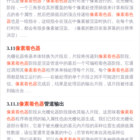
什么是
像素着色器
？
像素着色器
是针对逐个像素进行的。在光栅化
阶段，一个三角形在其所覆盖的每个像素处使用插值来计算相应顶
点的各个属性，然后把插值后的顶点传递给
像素着色器
。
像素着色
器
也是一组指令，这组指令在顶点中像素被渲染时执行。在每个执
行时间，都会有很多像素被渲染。（像素的数目依靠屏幕的分辨率
决定）......
3.11
像素着色器
光栅化器将基本体转换为片段后，片段将传递到
像素着色器
阶段。
像素着色器
阶段是渲染管道中的最后一个可编程着色器阶段。它通
过调用其
像素着色器
程序来单独处理每个片段。每个
像素着色器
调
用都是独立运行的——在被处理的单个片段之间不可能进行直接通
信。
像素着色器
完成后，结果是处理后的输出片段，该片段被传递
到输出合......
3.11.1
像素着色器
管道输出
像素着色器
阶段从光栅化器阶段接收其输入片段。这意味着
像素着
色器
程序将使用的输入属性也由光栅化器生成。我们已经在光栅化
器部分看到，它基于被光栅化的基元内片段的采样位置生成插值属
性数据，该位置通常是像素的中心（尽管有时来自其他采样位
置）。我们还看到，可以在
像素着色器
程序中指定各种插值修改器