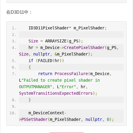
在D3D11中：
    ID3D11PixelShader
*
 m_PixelShader
;
Size
=
 ARRAYSIZE
(
g_PS
);
    hr 
=
 m_Device
->
CreatePixelShader
(
g_PS
,
Size
,
nullptr
,
&
m_PixelShader
);
if
(
FAILED
(
hr
))
{
return
ProcessFailure
(
m_Device
,
L
"Failed to create pixel shader in 
OUTPUTMANAGER"
,
 L
"Error"
,
 hr
,
SystemTransitionsExpectedErrors
);
}
    m_DeviceContext
-
>
PSSetShader
(
m_PixelShader
,
nullptr
,
0
);