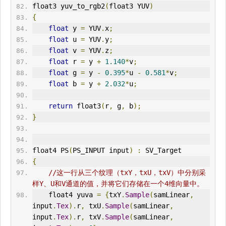
float3 yuv_to_rgb2
(
float3 YUV
)
{
float
 y 
=
 YUV
.
x
;
float
 u 
=
 YUV
.
y
;
float
 v 
=
 YUV
.
z
;
float
 r 
=
 y 
+
1.140
*
v
;
float
 g 
=
 y 
-
0.395
*
u 
-
0.581
*
v
;
float
 b 
=
 y 
+
2.032
*
u
;
return
 float3
(
r
,
 g
,
 b
);
}
float4 PS
(
PS_INPUT input
)
:
 SV_Target
{
//这一行从三个纹理（txY，txU，txV）中分别采
样Y、U和V通道的值，并将它们存储在一个4维向量中。
    float4 yuva 
=
{
txY
.
Sample
(
samLinear
,
input
.
Tex
).
r
,
 txU
.
Sample
(
samLinear
,
input
.
Tex
).
r
,
 txV
.
Sample
(
samLinear
,