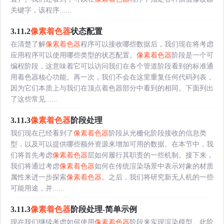
关键字，该程序......
3.11.2
像素着色器
状态配置
在清楚了解
像素着色器
程序可以接收哪些数据后，我们现在将考虑
应用程序可以使用哪些类型的状态配置。
像素着色器
阶段是一个可
编程阶段，这意味着它可以访问我们在各个管道阶段看到的标准通
用着色器核心功能。再一次，我们不会在这里重复任何代码列表，
因为它们本质上与我们在顶点着色器部分中看到的相同。下面列出
了这些常见......
3.11.3
像素着色器
阶段处理
我们现在已经看到了
像素着色器
阶段从光栅化阶段接收的信息类
型，以及可以提供哪些额外资源来增加可用的数据。在本节中，我
们将首先考虑
像素着色器
层如何履行其职责的一些机制。接下来，
我们将通过考虑
像素着色器
如何在传统渲染场景中表示对象的材质
属性来进一步探索
像素着色器
。之后，我们将研究新无人机的一些
可能用途，并......
3.11.3
像素着色器
阶段处理-简单示例
现在我们继续考虑如何使用
像素着色器
阶段来实现渲染模型。此阶