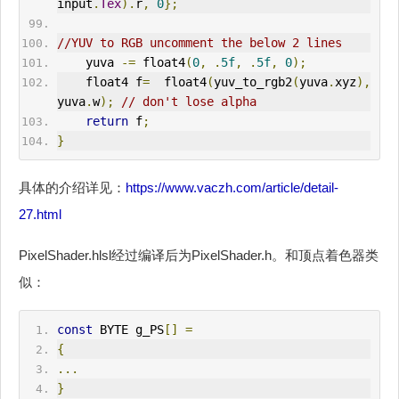
input
.
Tex
).
r
,
0
};
//YUV to RGB uncomment the below 2 lines
    yuva 
-=
 float4
(
0
,
.
5f
,
.
5f
,
0
);
    float4 f
=
  float4
(
yuv_to_rgb2
(
yuva
.
xyz
),
yuva
.
w
);
// don't lose alpha
return
 f
;
}
具体的介绍详见：
https://www.vaczh.com/article/detail-
27.html
PixelShader.hlsl经过编译后为PixelShader.h。和顶点着色器类
似：
const
 BYTE g_PS
[]
=
{
...
}